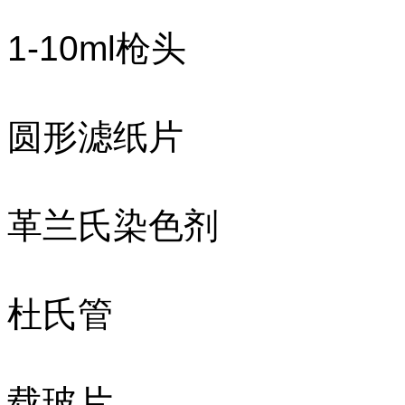
1-10ml枪头
圆形滤纸片
革兰氏染色剂
杜氏管
载玻片