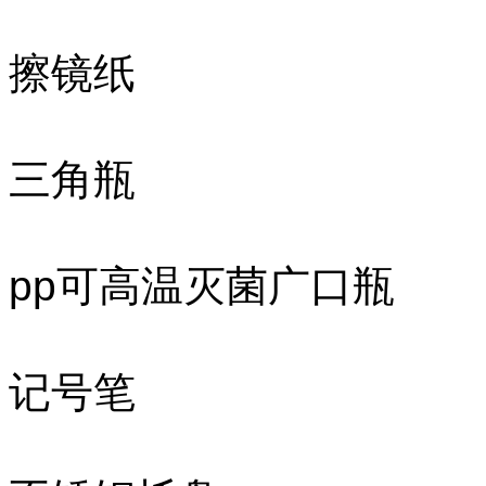
擦镜纸
三角瓶
pp可高温灭菌广口瓶
记号笔